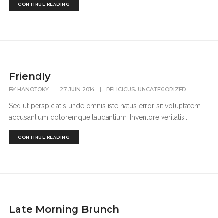
CONTINUE READING
Friendly
,
BY
HANOTOKY
|
27 JUIN 2014
|
DELICIOUS
UNCATEGORIZED
Sed ut perspiciatis unde omnis iste natus error sit voluptatem
accusantium doloremque laudantium. Inventore veritatis...
CONTINUE READING
Late Morning Brunch