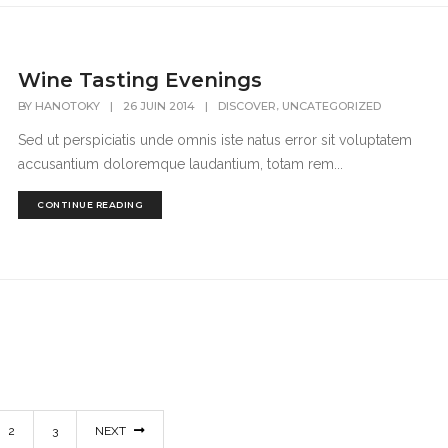
Wine Tasting Evenings
,
BY
HANOTOKY
|
26 JUIN 2014
|
DISCOVER
UNCATEGORIZED
Sed ut perspiciatis unde omnis iste natus error sit voluptatem
accusantium doloremque laudantium, totam rem...
CONTINUE READING
2
3
NEXT