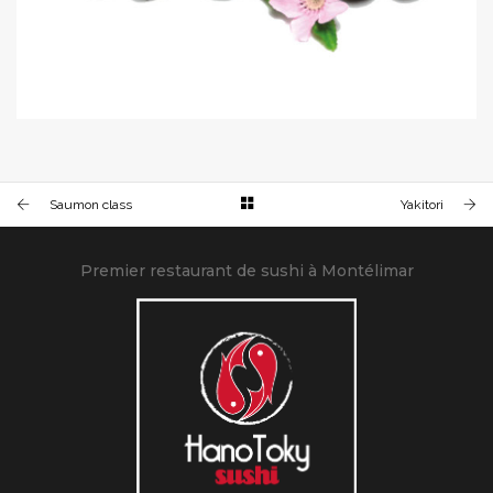
MAKI MIX
11€
Saumon class
Yakitori
Premier restaurant de sushi à Montélimar