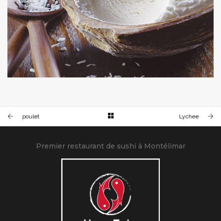
GIVRET COCO
poulet
Lychee
Premier restaurant de sushi à Montélimar